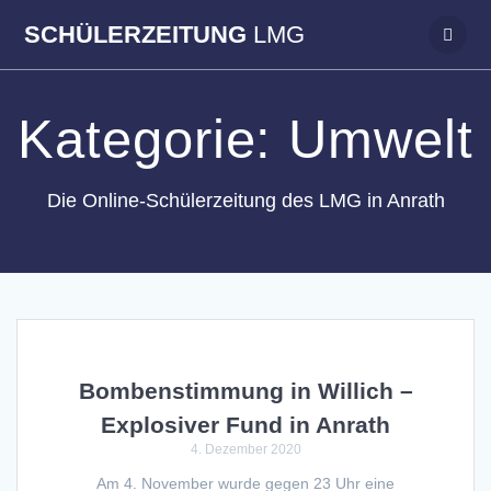
Zum
SCHÜLERZEITUNG
LMG
Inhalt
springen
Kategorie:
Umwelt
Die Online-Schülerzeitung des LMG in Anrath
Bombenstimmung in Willich –
Explosiver Fund in Anrath
4. Dezember 2020
Am 4. November wurde gegen 23 Uhr eine