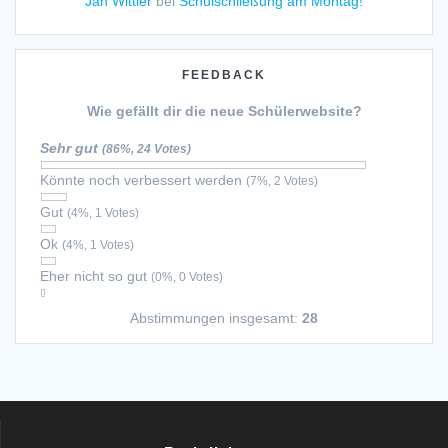
Jan Wittler
bei
Schulschließung am Montag!
FEEDBACK
Wie gefällt dir die neue Schülerwebsite?
Sehr gut
(86%, 24 Votes)
Könnte noch verbessert werden
(7%, 2 Votes)
Gut
(4%, 1 Votes)
Ok
(4%, 1 Votes)
Eher nicht so gut
(0%, 0 Votes)
Abstimmungen insgesamt:
28