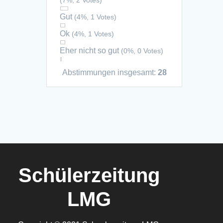
(7%, 2 Votes)
Gut
(4%, 1 Votes)
Ok
(4%, 1 Votes)
Eher nicht so gut
(0%, 0 Votes)
Abstimmungen insgesamt:
28
Schülerzeitung
LMG