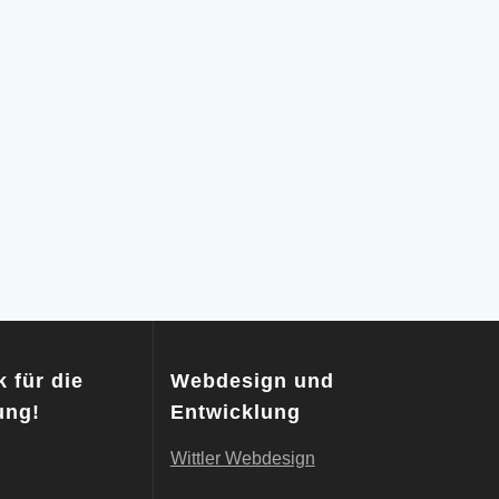
 für die
Webdesign und
ung!
Entwicklung
Wittler Webdesign