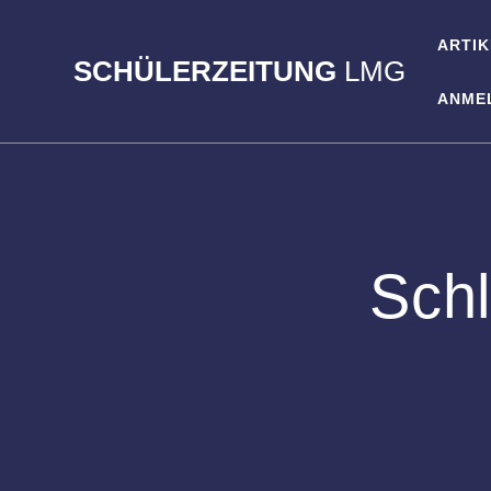
Zum
Inhalt
ARTIK
springen
SCHÜLERZEITUNG
LMG
ANME
Sch