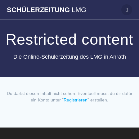
Zum
SCHÜLERZEITUNG
LMG
Inhalt
springen
Restricted content
Die Online-Schülerzeitung des LMG in Anrath
Du darfst diesen Inhalt nicht sehen. Eventuell musst du dir dafür
ein Konto unter "
Registrieren
" erstellen.